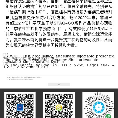
疾治疗及危重病人抢救。目前，
复星
桂林南药
通过世界卫生
组织预认证的抗疟药品已达31个，位居全球领先。特别是从
“治病”到“治未病”，
复星
桂林南药
持续为疟疾患者特别
是儿童提供更多预防和治疗方案，截至2022年末，非洲已
有超过2.1亿儿童获益于以SPAQ-CO系列产品为核心药物
的“季节性疟疾化学预防顶目” ，有效降低了非洲5岁以下
儿童在疟疾高发季节的发病率。展望未来，借助全球运营能
力，
复星
桂林南药
将进一步提升抗疟疾药物的可及性，从而
为实现无疟疾世界贡献中国智慧和力量。
[1]
WHO: First prequalified artesunate injectable presented
with a single solvent system
https://extranet.who.int/pqweb/news/first-artesunate-
injectable-single-solvent-system
[2]
The Lancet, Volume 376, Issue 9753, Pages 1647 -
1657, 13 November 2010
上一篇：
“党建引领汲取奋斗力量”桂林南药党委组织开展迎七一特别晨会
下一篇：
非洲国家卫生部官员莅临复星桂林南药考察交流
返回