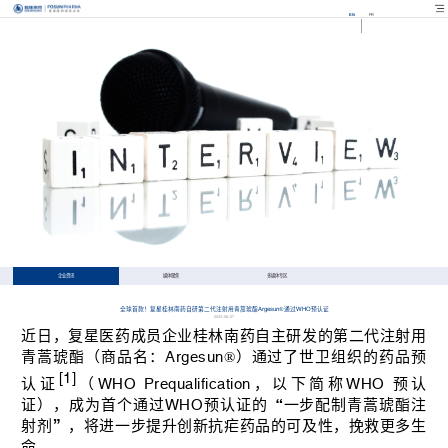
EN
FR
企业资讯
媒体聚焦
多媒体专区
全球首款！复星桂林南药自研第二代注射用青蒿琥酯Argesun®通过WHO预认证
2023-06-27
近日，复星医药成员企业桂林南药自主研发的第二代注射用
青蒿琥酯
（商品名：
Argesun®
）
通过了世卫组织的药品预
[1]
认证
（WHO
Prequalification，以下简称WHO 预认
证
），成为首个通过WHO预认证的“一步配制青蒿琥酯注
射剂”，将进一步提升创新抗疟药品的可及性，挽救更多生
命。