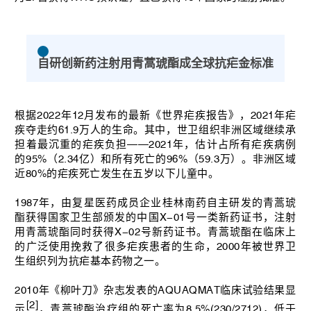
自研创新药注射用青蒿琥酯成全球抗疟金标准
根据2022年12月发布的最新《世界疟疾报告》，2021年疟
疾夺走约61.9万人的生命。其中，世卫组织非洲区域继续承
担着最沉重的疟疾负担——2021年，估计占所有疟疾病例
的95%（2.34亿）和所有死亡的96%（59.3万）。非洲区域
近80%的疟疾死亡发生在五岁以下儿童中。
1987年，由复星医药成员企业桂林南药自主研发的青蒿琥
酯获得国家卫生部颁发的中国X-01号一类新药证书，注射
用青蒿琥酯同时获得X-02号新药证书。青蒿琥酯在临床上
的广泛使用挽救了很多疟疾患者的生命，2000年被世界卫
生组织列为抗疟基本药物之一。
2010年《柳叶刀》杂志发表的AQUAQMAT临床试验结果显
[2]
示
，青蒿琥酯治疗组的死亡率为8.5%(230/2712)，低于