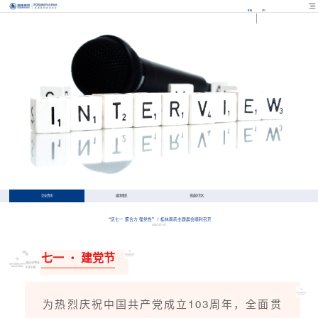
EN
FR
企业资讯
媒体聚焦
多媒体专区
“庆七一 聚合力 强党性” | 桂林南药主题晨会顺利召开
2024-07-01
七一 · 建党节
为热烈庆祝中国共产党成立103周年，全面贯