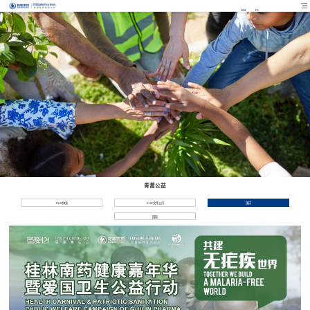
EN
FR
青蒿公益
EHS体系
EHS文件公示
国内
国际