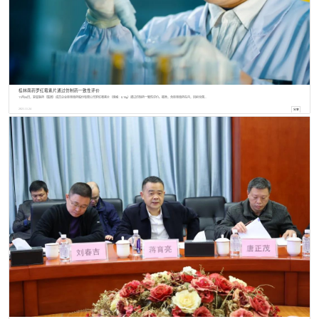
桂林南药罗红霉素片通过仿制药一致性评价
11月24日，复星医药（集团）成员企业桂林南药股份有限公司罗红霉素片（规格：0.15g）通过仿制药一致性评价。据悉，含桂林南药在内，目前全国...
2021
.
11
.
24
分享