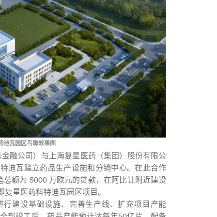
特迪瓦园区鸟瞰效果图
际金融公司）与上海复星医药（集团）股份有限公
科特迪瓦建立药品生产设施和分销中心。在此合作
总额为 5000 万欧元的贷款，在阿比让附近建设
即复星医药科特迪瓦园区项目。
进行建设基础设施、完善生产线、扩充项目产能
全部竣工后，药品产能预计达每年50亿片，配备