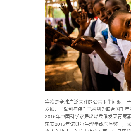
疟疾是全球广泛关注的公共卫生问题，
发展，“遏制疟疾”已被列为联合国千年
2015年中国科学家屠呦呦凭借发现青
荣获
2015年诺贝尔生理学或医学奖
，