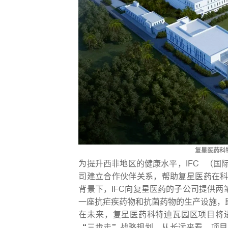
复星医药科
为提升西非地区的健康水平，
IFC
（国
司建立合作伙伴关系，帮助复星医药在
背景下，IFC向复星医药的子公司提供两笔
一座抗疟疾药物和抗菌药物的生产设施，
在未来，复星医药科特迪瓦园区项目将
“三步走”战略规划。从长远来看，项目