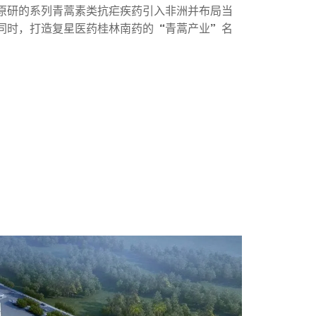
原研的系列青蒿素类抗疟疾药引入非洲并布局当
同时，打造复星医药桂林南药的“青蒿产业”名